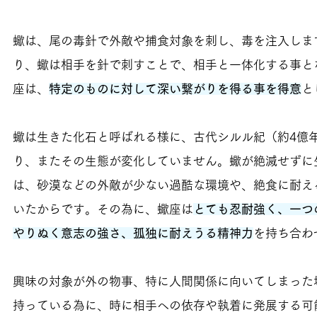
蠍は、尾の毒針で外敵や捕食対象を刺し、毒を注入しま
り、蠍は相手を針で刺すことで、相手と一体化する事と
座は、
特定のものに対して深い繋がりを得る事を得意
と
蠍は生きた化石と呼ばれる様に、古代シルル紀（約4億
り、またその生態が変化していません。蠍が絶滅せずに
は、砂漠などの外敵が少ない過酷な環境や、絶食に耐え
いたからです。その為に、蠍座は
とても忍耐強く、一つ
やりぬく意志の強さ、孤独に耐えうる精神力
を持ち合わ
興味の対象が外の物事、特に人間関係に向いてしまった
持っている為に、時に相手への依存や執着に発展する可