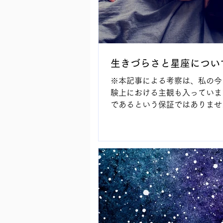
生きづらさと星座につい
※本記事による考察は、私の今
験上における主観も入っていま
であるという保証ではありませ
あらかじめご了承ください。記
ついて、今後アップデートを行
もあります。 インド占星術の
っていた時代に、HSP等の生
抱えている方、また...