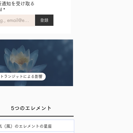
新通知を受け取る
l
*
登録
トランジットによる影響
太陽が蠍座を通過中（分離）
5つのエレメント
気（風）のエレメントの星座