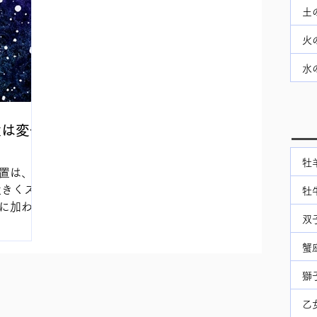
土
火
水
置は変化
牡
置は、占
大きくズレ
牡
に加わっ
双
過する期
れています
蟹
ある事に
 &...
獅
乙