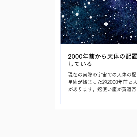
2000年前から天体の配
している
現在の実際の宇宙での天体の配
星術が始まった約2000年前と
があります。蛇使い座が黄道帯
た事、また、太陽が各星座を通
間も70年に一度、一日ずつず
ので今では約1か月近いズレが
なります。 海外の天体サイト SKY