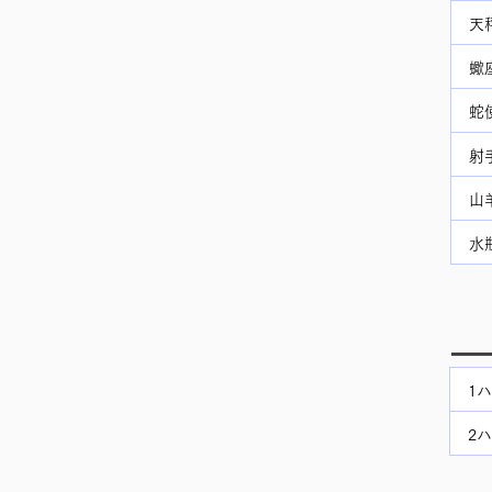
天
蠍
蛇
射
山
水
1
2