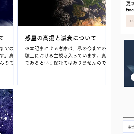
更
Emai
て
惑星の高揚と減衰について
までの経
※本記事による考察は、私の今までの経
す。真実
験上における主観も入っています。真実
んので、
であるという保証ではありませんので、
述内容に
あらかじめご了承ください。記述内容に
う可能性
ついて、今後アップデートを行う可能性
鑑定を行な
もあります。 占星術における惑星の高揚
きづらさを
は、一般的には能力の高さを現し、惑星
の能力を最大限に引き...
空