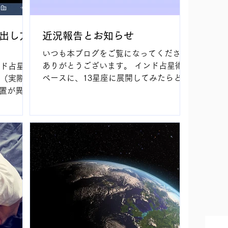
の出し方
近況報告とお知らせ
いつも本ブログをご覧になってくださり
ありがとうございます。 インド占星術を
ンド占星
ベースに、13星座に展開してみたらどう
プ（実際の
なるものか、と興味を持ち、細々と続け
置が異な
ていた研究活動ですが、ありがたい事に
紹介しま
読者の方よりお声をいただく事も増えて
タブレット
参りました。感謝致します。...
使用して