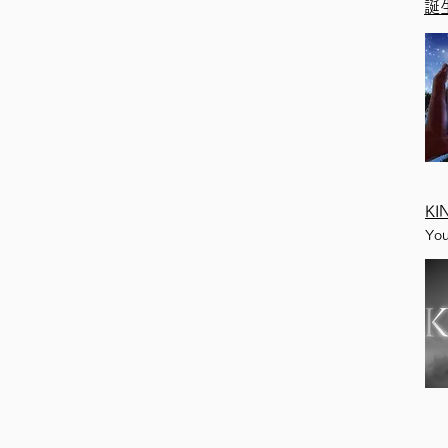
​
K
Yo