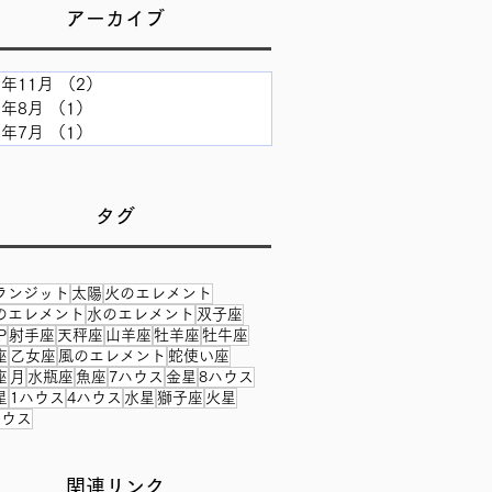
​アーカイブ
5年11月
（2）
2件の記事
5年8月
（1）
1件の記事
5年7月
（1）
1件の記事
タグ
ランジット
太陽
火のエレメント
のエレメント
水のエレメント
双子座
P
射手座
天秤座
山羊座
牡羊座
牡牛座
座
乙女座
風のエレメント
蛇使い座
座
月
水瓶座
魚座
7ハウス
金星
8ハウス
星
1ハウス
4ハウス
水星
獅子座
火星
ハウス
​関連リンク