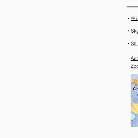
・
宇
・
Sk
・
SI
Ast
Zo