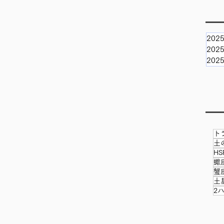
202
202
202
ト
土
HS
蠍
蟹
土
2