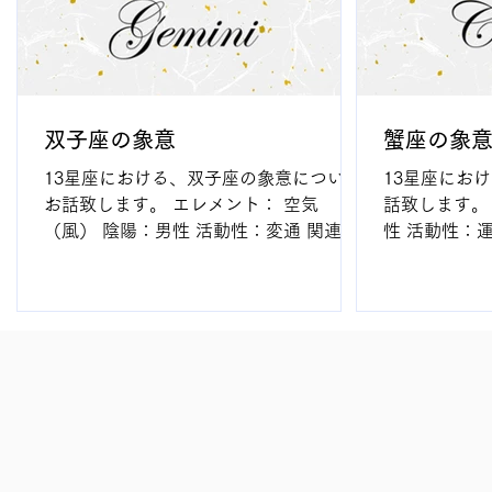
双子座の象意
蟹座の象
13星座における、双子座の象意について
13星座にお
お話致します。 エレメント： 空気
話致します。
（風） 陰陽：男性 活動性：変通 関連惑
性 活動性：
星：水星 その他：水星が定座 ナクシャ
月が定座、木
トラ：ムリガシラー、アールドラー、プ
する ナクシ
ナルヴァス 表示体：3ハウス キーワー
ュヤ、アーシ
ド： ・組みなおす ・再合成・再編成 ・
キーワード： 
分離...