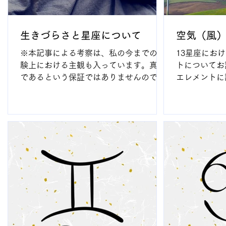
生きづらさと星座について
空気（風
※本記事による考察は、私の今までの経
13星座にお
験上における主観も入っています。真実
トについてお
であるという保証ではありませんので、
エレメントに
あらかじめご了承ください。記述内容に
天秤座 ・水
ついて、今後アップデートを行う可能性
トの性質 ・
もあります。 インド占星術の鑑定を行な
がある、速さ
っていた時代に、HSP等の生きづらさを
い） ・循環する
抱えている方、また...