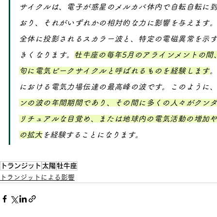
サイクルは、電子が惑星のメルカバ体内で自転自転に
おり、それがいずれかの相対的な力に影響を与えます
全体に投影されるスカラー波と、特定の電磁異常を示
きくなります。
牡牛座の毎年5月のアラインメントの間
旬に電気ピークサイクルと呼ばれるものを経験します
における電気力場伝達の最高峰の波です。このように
ンの波の年間期間であり、その間に多くの人々がクン
リチュアルな目覚め、または地球内の電気活動の増加や
の拡大
を経験することになります。
トランジット
太陽
牡牛座
トランジットによる影響