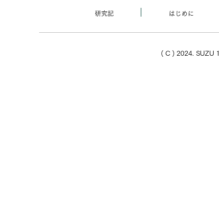
研究記
はじめに
( C ) 2024. SUZU 1
太陽が蠍座を通過中（分離）