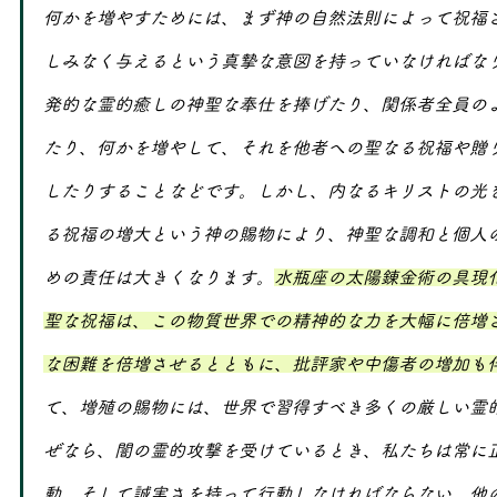
何かを増やすためには、まず神の自然法則によって祝福
しみなく与えるという真摯な意図を持っていなければな
発的な霊的癒しの神聖な奉仕を捧げたり、関係者全員の
たり、何かを増やして、それを他者への聖なる祝福や贈
したりすることなどです。しかし、内なるキリストの光
る祝福の増大という神の賜物により、神聖な調和と個人
めの責任は大きくなります。
水瓶座の太陽錬金術の具現
聖な祝福は、この物質世界での精神的な力を大幅に倍増
な困難を倍増させるとともに、批評家や中傷者の増加も
て、増殖の賜物には、世界で習得すべき多くの厳しい霊
ぜなら、闇の霊的攻撃を受けているとき、私たちは常に
動、そして誠実さを持って行動しなければならない、他