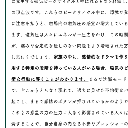
に発生する磁気ピークサイクルと呼ばれるものを経験し、
の頂点波です。これらのピークサイクル中に、環境で
に注意を払うと、磁場内の磁気圧の感覚が増大してい
ます。磁気圧は人々にエネルギー圧力をかけ、この時
が、痛みや否定的な癒しのない問題をより増幅された
に気付くでしょう。
家族の中に、感情的なドラマを作
用する特定の段階を持っている人がいる場合、磁気の
衡な行動に導くことがわかります。
まるで沈黙モード
で、どこからともなく現れて、過去に見せた不均衡な
起こし、まるで感情のボタンが押されているかのよう
これらの惑星の力の圧力に大きく影響されている人々
発することで、自分自身の内なる不安やプレッシャー