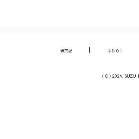
研究記
はじめに
( C ) 2024. SUZU 1
太陽が蠍座を通過中（分離）