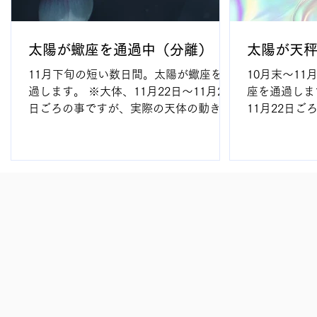
太陽が蠍座を通過中（分離）
太陽が天
11月下旬の短い数日間。太陽が蠍座を通
10月末～1
過します。 ※大体、11月22日～11月29
座を通過します
日ごろの事ですが、実際の天体の動きは
11月22日
毎年変わるのと、国によって時差があ
動きは毎年変
り、1日前後変動しますので、大体と思
があり、1日
ってください。 私は、太陽は太陽系の中
と思ってくだ
心であり、最も重要な天体と考えていま
の中心であり
す。 占星術上でも、太陽は「使命、目
います。 占
的」という意味があります。つまり、中
目的」という
心を定めるものです。 私の経験上、 太
中心を定める
陽が各星座を通過する期間、それぞれの
太陽が各星座
星座のテーマが求められるような出来事
の星座のテー
が発生している 様に思います。そして、
事が発生して
蠍 座 を太陽が通過する時、出生図上で
て、天秤 座
も 蠍座 に太陽が在住していたり、その
図上でも 天